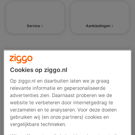
Service
Aanbiedingen
Daarom kies je Ziggo
Het
altijd alles
netwerk
Cookies op ziggo.nl
Op ziggo.nl en daarbuiten laten we je graag
Alle snelheid
Wifi die werkt
relevante informatie en gepersonaliseerde
advertenties zien. Daarnaast proberen we de
website te verbeteren door internetgedrag te
verzamelen en te analyseren. Voor deze doelen
gebruiken wij (en onze partners) cookies en
vergelijkbare technieken.