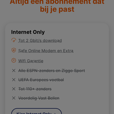
Altijd een abonnement dat
bij je past
Internet Only
Meer informatie over
Tot 2 Gbit/s download
Meer informatie over
Safe Online Modem en Extra
Meer informatie over
Wifi Garantie
Niet van toepassing
Alle ESPN-zenders en Ziggo Sport
Niet van toepassing
UEFA Europees voetbal
Niet van toepassing
Tot 110+ zenders
Niet van toepassing
Voordelig Vast Bellen
Kies Internet Only