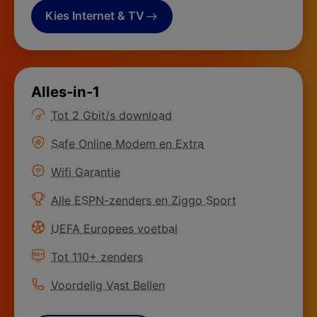
Kies Internet & TV
Alles-in-1
Meer informatie over
Tot 2 Gbit/s download
Meer informatie over
Safe Online Modem en Extra
Meer informatie over
Wifi Garantie
Meer informatie over
Alle ESPN-zenders en Ziggo Sport
Meer informatie over
UEFA Europees voetbal
Meer informatie over
Tot 110+ zenders
Meer informatie over
Voordelig Vast Bellen