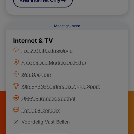
Meest gekozen
Internet & TV
Meer informatie over
Tot 2 Gbit/s download
Meer informatie over
Safe Online Modem en Extra
Meer informatie over
Wifi Garantie
Meer informatie over
Alle ESPN-zenders en Ziggo Sport
Meer informatie over
UEFA Europees voetbal
Meer informatie over
Tot 110+ zenders
Niet van toepassing
Voordelig Vast Bellen