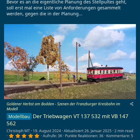
Bevor es an die eigentliche Planung des Stellpultes geht,
soll erst mal eine Liste von Anforderungen gesammelt
werden, gegen die in der Planung...
Goldener Herbst am Bodden - Szenen der Franzburger Kreisbahn im
Modell
Der Triebwagen VT 137 532 mit VB 147
Modellbau
562
Christoph MT
19. August 2024
Aktualisiert
26. Januar 2025
2 min read
5
Aufrufe: 3K
Punkte Reaktionen: 36
Kommentare: 5
,