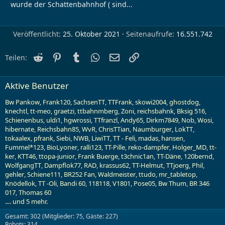
wurde der Schattenbahnhof ( sind...
Veröffentlicht
25. Oktober 2021
Seitenaufrufe
16.551.742
Reddit
Pinterest
Tumblr
WhatsApp
E-Mail
Link
Teilen:
Aktive Benutzer
Bw Pankow
Frank120
SachsenTT
TTFrank
skowi2004
ghostdog
knechtl
tt-meo
graetzi
ttbahnmberg
Zoni
reichsbahnk
Bksig 516
Schienenbus
uldi1
hgwrossi
TTfranzl
Andy65
Dirkm7849
Nob
Wosi
hibernate
Reichsbahn85
WvR
ChrisTTian
Naumburger
LokTT
tokaalex
pfrank
Siebi
NWB
LiwiTT
TT - Feli
madas
hansen
Fummel*123
BioLyoner
ralli123
TT-Pille
reko-dampfer
Holger_MD
tt-
ker
KTT46
ttopa-junior
Frank Buerge
t3chnic1an
TT-Däne
120bernd
WolfgangTT
Dampflok77
RAD
krassus62
TT-Helmut
TTjoerg
Phil
gehler
Schiene111
BR252 Fan
Waldmeister
ttudo
mr_tabletop
Knödellok
TT -Oli
Bandi 60
118118
V1801
Pose05
Bw Thum
BR 346
017
Thomas 60
.... und 5 mehr.
Gesamt: 302 (Mitglieder: 75, Gäste: 227)
Robots: 314