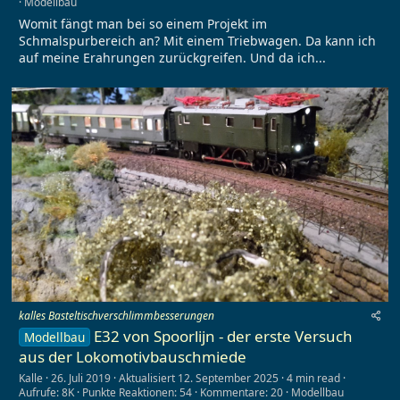
Modellbau
0
Womit fängt man bei so einem Projekt im
0
S
Schmalspurbereich an? Mit einem Triebwagen. Da kann ich
t
auf meine Erahrungen zurückgreifen. Und da ich...
e
r
n
(
e
)
kalles Basteltischverschlimmbesserungen
E32 von Spoorlijn - der erste Versuch
Modellbau
aus der Lokomotivbauschmiede
Kalle
26. Juli 2019
Aktualisiert
12. September 2025
4 min read
Aufrufe: 8K
Punkte Reaktionen: 54
Kommentare: 20
Modellbau