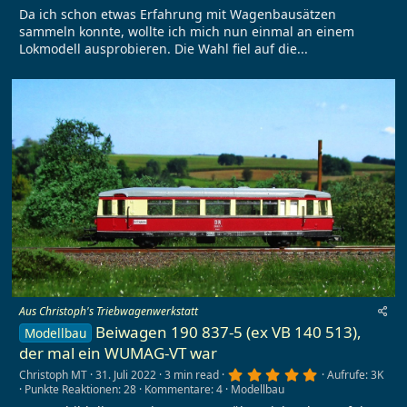
Da ich schon etwas Erfahrung mit Wagenbausätzen
sammeln konnte, wollte ich mich nun einmal an einem
Lokmodell ausprobieren. Die Wahl fiel auf die...
Aus Christoph's Triebwagenwerkstatt
Beiwagen 190 837-5 (ex VB 140 513),
Modellbau
der mal ein WUMAG-VT war
5
Christoph MT
31. Juli 2022
3 min read
Aufrufe: 3K
,
Punkte Reaktionen: 28
Kommentare: 4
Modellbau
0