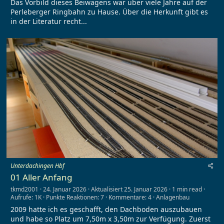
Das Vorbild dieses Beiwagens war über viele Jahre auf der
0
S
Perleberger Ringbahn zu Hause. Über die Herkunft gibt es
t
in der Literatur recht...
e
r
n
(
e
)
Unterdachingen Hbf
01 Aller Anfang
tkmd2001
24. Januar 2026
Aktualisiert
25. Januar 2026
1 min read
Aufrufe: 1K
Punkte Reaktionen: 7
Kommentare: 4
Anlagenbau
2009 hatte ich es geschafft, den Dachboden auszubauen
und habe so Platz um 7,50m x 3,50m zur Verfügung. Zuerst