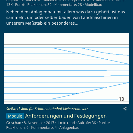
13K
Punkte Reaktionen: 32
Kommentare: 28
Modellbau
Neben dem Anlagenbau mit allem was dazu gehört, ist das
sammeln, um oder selber bauen von Landmaschinen in
unserem Maßstab ein besonderes...
Stellwerksbau für Schattenbahnhof Kleinzschattwitz
Anforderungen und Festlegungen
Module
Grischan
8. November 2017
1 min read
Aufrufe: 3K
Punkte
Reaktionen: 9
Kommentare: 4
Anlagenbau