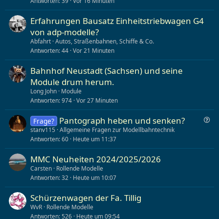
Antworten
39
Vor 16 Minuten
i
k
Erfahrungen Bausatz Einheitstriebwagen G4
e
von adp-modelle?
l
Abfahrt
Autos, Straßenbahnen, Schiffe & Co.
Antworten
44
Vor 21 Minuten
Bahnhof Neustadt (Sachsen) und seine
Module drum herum.
Long John
Module
Antworten
974
Vor 27 Minuten
F
Pantograph heben und senken?
Frage?
r
stanv115
Allgemeine Fragen zur Modellbahntechnik
a
Antworten
60
Heute um 11:37
g
e
MMC Neuheiten 2024/2025/2026
Carsten
Rollende Modelle
Antworten
32
Heute um 10:07
Schürzenwagen der Fa. Tillig
WvR
Rollende Modelle
Antworten
526
Heute um 09:54