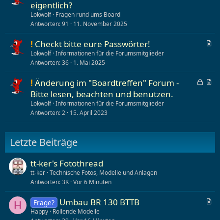
eigentlich?
Lokwolf
Fragen rund ums Board
Antworten
91
11. November 2025
A
!
Checkt bitte eure Passwörter!
r
Lokwolf
Informationen für die Forumsmitglieder
t
Antworten
36
1. Mai 2025
i
k
G
A
!
Änderung im "Boardtreffen" Forum -
e
e
r
Bitte lesen, beachten und benutzen.
l
s
t
Lokwolf
Informationen für die Forumsmitglieder
p
i
Antworten
2
15. April 2023
e
k
r
e
r
l
Letzte Beiträge
t
tt-ker's Fotothread
tt-ker
Technische Fotos, Modelle und Anlagen
Antworten
3K
Vor 6 Minuten
A
Umbau BR 130 BTTB
Frage?
H
r
Happy
Rollende Modelle
t