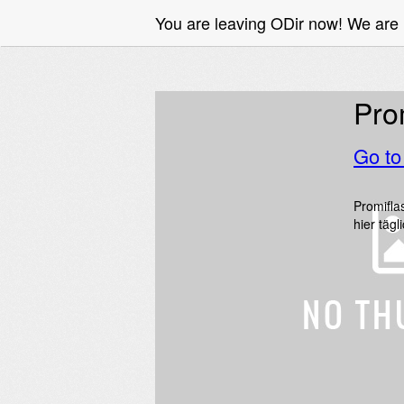
You are leaving ODir now! We are
Pro
Go t
Promifla
hier tägl