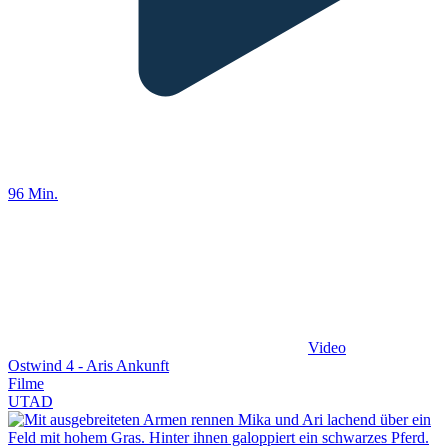
96 Min.
Video
Ostwind 4 - Aris Ankunft
Filme
UT
AD