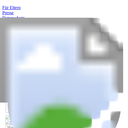
Für Eltern
Presse
Datenschutz
Impressum
Einstellungen
KiKA: Dein Angebot für
Kinderserien, Kinderfilme,
Spiele und Bastelideen
Wieder da
Magische Freundschaft