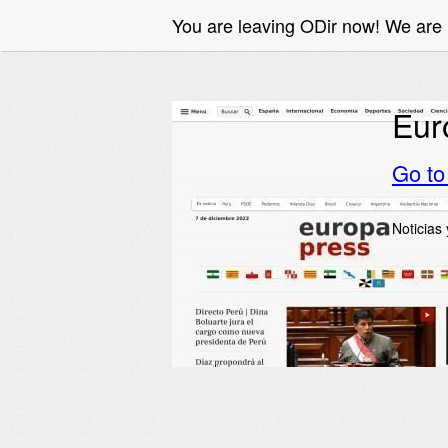
You are leaving ODir now! We ar
Eur
Go t
Noticias