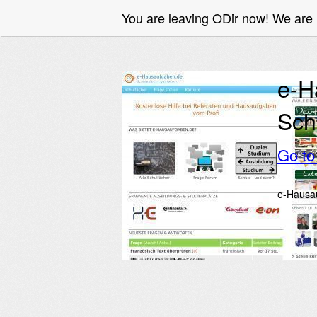
You are leaving ODir now! We ar
e-H
Sch
Go t
e-Hausau