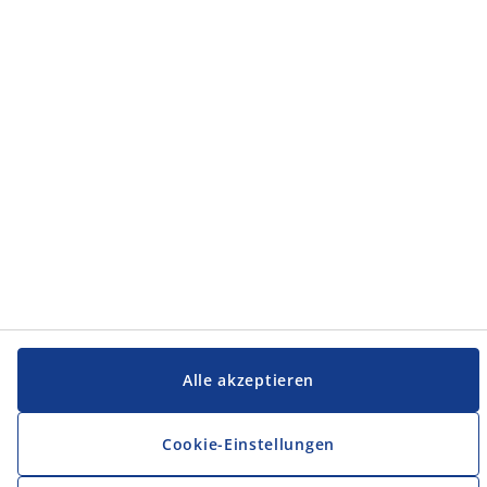
Service und Kontakt
JYSK
JYSK
FIRMENSITZ
Folge JYSK