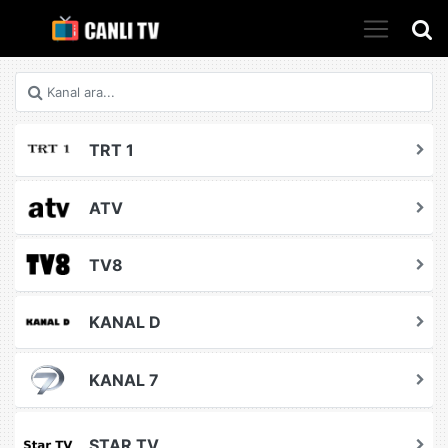
Kanal ara...
TRT 1
ATV
TV8
KANAL D
KANAL 7
STAR TV