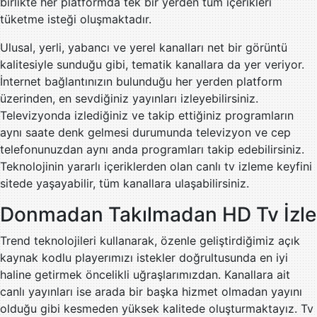
birlikte her platformda tek bir yerden tüm içerikleri
tüketme isteği oluşmaktadır.
Ulusal, yerli, yabancı ve yerel kanalları net bir görüntü
kalitesiyle sunduğu gibi, tematik kanallara da yer veriyor.
İnternet bağlantınızın bulunduğu her yerden platform
üzerinden, en sevdiğiniz yayınları izleyebilirsiniz.
Televizyonda izlediğiniz ve takip ettiğiniz programların
aynı saate denk gelmesi durumunda televizyon ve cep
telefonunuzdan aynı anda programları takip edebilirsiniz.
Teknolojinin yararlı içeriklerden olan canlı tv izleme keyfini
sitede yaşayabilir, tüm kanallara ulaşabilirsiniz.
Donmadan Takılmadan HD Tv İzle
Trend teknolojileri kullanarak, özenle geliştirdiğimiz açık
kaynak kodlu playerımızı istekler doğrultusunda en iyi
haline getirmek öncelikli uğraşlarımızdan. Kanallara ait
canlı yayınları ise arada bir başka hizmet olmadan yayını
olduğu gibi kesmeden yüksek kalitede oluşturmaktayız. Tv