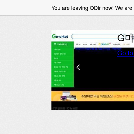
You are leaving ODir now! We are
G마
Go t
대한민국 